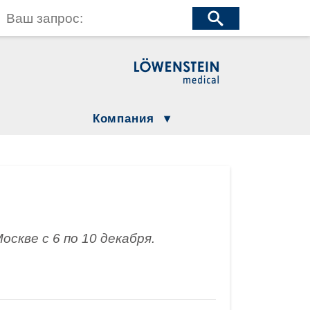
wenstein Medical Manufacturing
öwenstein Medical Technology
wenstein Medical Innovation
Компания
Юридическая информация
Compliance
Löwenstein Group
ция
Москве с 6 по 10 декабря.