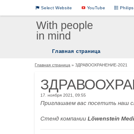
Select Website
YouTube
Philip
Loewenstein Medical International Sites
With people
in mind
LM German
LM INTL English
Главная страница
LM INTL Russian
Нар
Главная страница
»
ЗДРАВООХРАНЕНИЕ-2021
LM INTL Spanish
Мас
ЗДРАВООХРА
ИВЛ
LM INTL Chinese
17. ноября 2021, 09:55
Реа
Приглашаем вас посетить наш с
Увл
Стенд компании
L
öwenstein Med
Ком
Мон