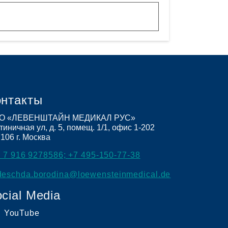
онтакты
О «ЛЕВЕНШТАЙН МЕДИКАЛ РУС»
тиничная ул, д. 5, помещ. 1/1, офис 1-202
7106
г. Москва
 7 916 9278586; +7 495-150-77-38
deschda.borodina@loewensteinmedical.de
cial Media
YouTube