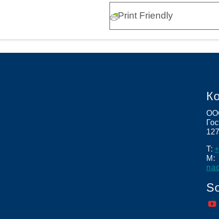
Print Friendly
натология
ение апноэ во сне
гностика нарушений дыхания во сне
ление секрета
надлежности
К
ОО
Гос
12
T:
+
M:
na
So