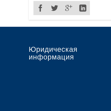
Нео
Леч
Диа
Уда
При
Юридическая
информация