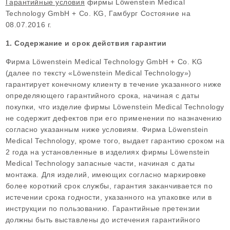
Гарантийные условия
фирмы Löwenstein Medical
Полнолицевая маска для медицинской помощи на дому
Дополнительная информация
Software
Löwenstein Medical Manufacturing
Увлажнители
Заявление о защите данных
Löwenstein Group
Technology GmbH + Co. KG, Гамбург Состояние на
08.07.2016 г.
Компрессоры и контрольно-измерительные приборы
Общие условия продаж и поставок.
Löwenstein Medical Technology
1. Содержание и срок действия гарантии
Löwenstein Medical Innovation
Компрессоры
Мониторинг
Фирма Löwenstein Medical Technology GmbH + Co. KG
Контрольно-измерительные приборы
Неонатология
(далее по тексту «Löwenstein Medical Technology»)
Вентиляция
Лечение апноэ во сне
гарантирует конечному клиенту в течение указанного ниже
определяющего гарантийного срока, начиная с даты
Тепловая терапия
Аппараты CPAP и APAP
Диагностика нарушений дыхания во сне
покупки, что изделие фирмы Löwenstein Medical Technology
Фототерапия
Аппараты BiLevel S и ST
Полисомнография
не содержит дефектов при его применении по назначению
Удаление секрета
согласно указанным ниже условиям. Фирма Löwenstein
Аппараты BiLevel SV (ASV, антициклическая сервовентиляция
Полиграфия
Принадлежности
Medical Technology, кроме того, выдает гарантию сроком на
Увлажнители
2 года на установленные в изделиях фирмы Löwenstein
Medical Technology запасные части, начиная с даты
Software
монтажа. Для изделий, имеющих согласно маркировке
более короткий срок службы, гарантия заканчивается по
истечении срока годности, указанного на упаковке или в
инструкции по пользованию. Гарантийные претензии
должны быть выставлены до истечения гарантийного